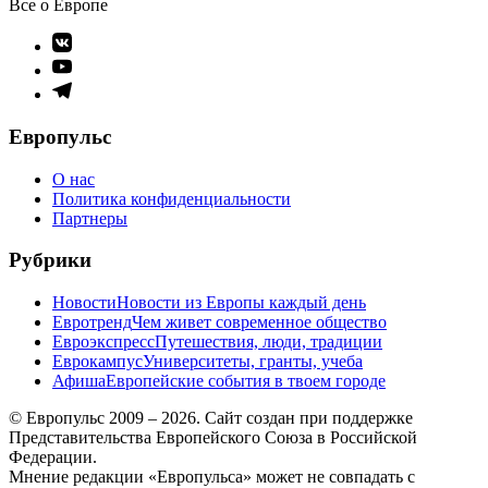
Все о Европе
Элемент
меню
Элемент
меню
Элемент
меню
Европульс
О нас
Политика конфиденциальности
Партнеры
Рубрики
Новости
Новости из Европы каждый день
Евротренд
Чем живет современное общество
Евроэкспресс
Путешествия, люди, традиции
Еврокампус
Университеты, гранты, учеба
Афиша
Европейские события в твоем городе
© Европульс 2009 – 2026. Сайт создан при поддержке
Представительства Европейского Союза в Российской
Федерации.
Мнение редакции «Европульса» может не совпадать с