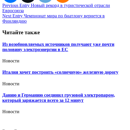
Навигация
Previous Entry
Новый рекорд в туристической отрасли
Евросоюза
по
Next Entry
Чемпионат мира по биатлону вернется в
записям
Финляндию
Читайте также
Из возобновляемых источников получают уже почти
половину электроэнергии в ЕС
Новости
Италия хочет построить «солнечную» железную дорогу
Новости
Данию и Германию соединил грузовой электропаром,
который заряжается всего за 12 минут
Новости