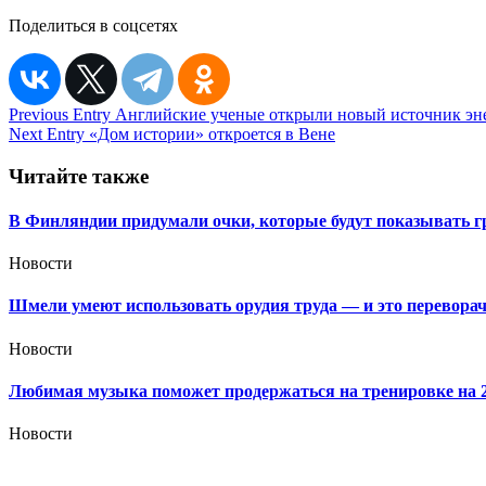
Поделиться в соцсетях
Навигация
Previous Entry
Английские ученые открыли новый источник эн
Next Entry
«Дом истории» откроется в Вене
по
записям
Читайте также
В Финляндии придумали очки, которые будут показывать г
Новости
Шмели умеют использовать орудия труда — и это перевора
Новости
Любимая музыка поможет продержаться на тренировке на
Новости