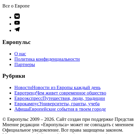
Все о Европе
Элемент
меню
Элемент
меню
Элемент
меню
Европульс
О нас
Политика конфиденциальности
Партнеры
Рубрики
Новости
Новости из Европы каждый день
Евротренд
Чем живет современное общество
Евроэкспресс
Путешествия, люди, традиции
Еврокампус
Университеты, гранты, учеба
Афиша
Европейские события в твоем городе
© Европульс 2009 – 2026. Сайт создан при поддержке Предста
Мнение редакции «Европульса» может не совпадать с мнением
Официальное уведомление. Все права защищены законом.