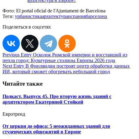
архитектура в Европе?
Фото:
El portal oficial de l'Ajuntament de Barcelona
Теги:
урбанистика
архитектура
испания
барселона
Поделиться в соцсетях
Навигация
Previous Entry
Осколок Римской империи и восставший из
пепла город: Культурные столицы Европы 2026 года
по
Next Entry
В Финляндии построят центр обработки данных
записям
ИИ, который сможет обогревать небольшой город
Читайте также
Подкаст. Выпуск 45. Про вторую жизнь зданий с
архитектором Екатериной Стойкой
Евротренд
От церкви до офиса: 5 неожиданных зданий для
студенческих общежитий в Европе