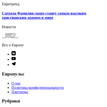
Евротренд
Саграда Фамилия скоро станет самым высоким
христианским храмом в мире
Новости
Все о Европе
Элемент
меню
Элемент
меню
Элемент
меню
Европульс
О нас
Политика конфиденциальности
Партнеры
Рубрики