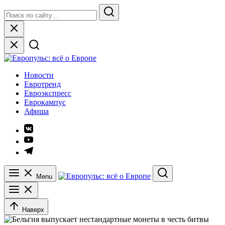
Skip
Search
to
for:
Search
content
Close
Европульс: всё о Европе
Новости
Евротренд
Евроэкспресс
Еврокампус
Афиша
Элемент
меню
Элемент
меню
Элемент
меню
Menu
Search
Наверх