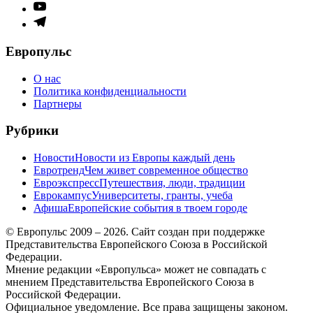
меню
Элемент
меню
Элемент
меню
Европульс
О нас
Политика конфиденциальности
Партнеры
Рубрики
Новости
Новости из Европы каждый день
Евротренд
Чем живет современное общество
Евроэкспресс
Путешествия, люди, традиции
Еврокампус
Университеты, гранты, учеба
Афиша
Европейские события в твоем городе
© Европульс 2009 – 2026. Сайт создан при поддержке
Представительства Европейского Союза в Российской
Федерации.
Мнение редакции «Европульса» может не совпадать с
мнением Представительства Европейского Союза в
Российской Федерации.
Официальное уведомление. Все права защищены законом.