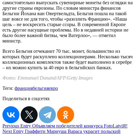
самостоятельно выпускать сувенирные монеты без оглядки на
другие страны еврозоны. По словам министра финансов
Бельгии Йохана ван Овертвельдта, Бельгия пошла на такой
шаг вовсе не для того, чтобы «разозлить Францию». «Наша
цель – не воскресить старые ссоры. В современной Европе
есть другие насущные проблемы. Но в недавней истории не
было более важной битвы, чем Ватерлоо», — отметил
министр.
Всего Бельгия отчеканит 70 тыс. монет, большинство из
которых будет раскуплено коллекционерами. Несколько тысяч
коллекционных комплектов также будет выполнено в серебре
– их можно купить за 40 евро в бельгийских банках.
Фото: Emmanuel Dunand/AFP/Getty Images
Теги:
франция
бельгия
евро
Поделиться в соцсетях
Навигация
Previous Entry
Объявляем победителей конкурса FotoLatviЯ!
Next Entry
Граффити Мариуша Вараса украсит польский
по