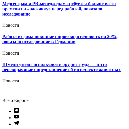
Медсестрам и PR-менеджерам требуется больше всего
времени на «раскачку» перед работой, показало
исследование
Новости
Работа из дома повышает производительность на 20%,
показало исследование в Германии
Новости
Шмели умеют использовать орудия труда — и это
переворачивает представление об интеллекте животных
Новости
Все о Европе
Элемент
меню
Элемент
меню
Элемент
меню