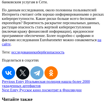
банковским услугам в Сети.
По данным исследования, около половины пользователей
Интернета считают себя хорошо информированными о рисках
киберпреступности. Какие риски больше всего беспокоят
европейцев? Вероятность раскрытие персональных данных,
растущая опасность стать жертвой киберпреступления
(включая кражу финансовой информации), вредоносное
программное обеспечение. Более подробно с цифрами и
фактами исследования Eurobarometer можно ознакомиться
на
сайте
.
Теги:
исследование
кибербезопасность
Поделиться в соцсетях
Навигация
Previous Entry
Итальянская полиция нашла более 2000
украденных артефактов
по
Next Entry
Русское кино посмотрят в Финляндии
записям
Читайте также