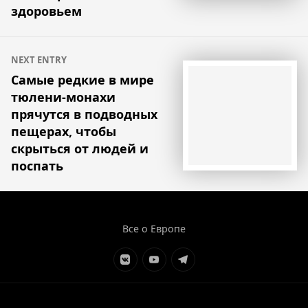
здоровьем
NEXT ENTRY
Самые редкие в мире
тюлени-монахи
прячутся в подводных
пещерах, чтобы
скрыться от людей и
поспать
Все о Европе
Элемент
Элемент
Элемент
меню
меню
меню