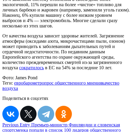
экологичной, 11% перешли на более «чистое» топливо для
личных барбекю и жаровен (например, заменили уголь газом).
Наконец, 6% купили машину с более низким уровнем
выбросов и 4% — электромобиль. Многие сделали сразу
несколько из этих шагов.
От качества воздуха зависит здоровье жителей. Загрязнение
атмосферы (оксидами азота, микрочастицами пыли, озоном)
может приводить к заболеваниям дыхательных путей и
сердечной недостаточности. По недавним данным
Европейского агентства по охране окружающей среды,
количество преждевременных смертей из-за загрязненного
воздуха
сократилось
в ЕС на 54% за последние 10 лет.
Фото:
James Pond
Теги:
евробарометр
опрос общественного мнения
качество
воздуха
Поделиться в соцсетях
Навигация
Previous Entry
Премьер-министр Финляндии и словенская
спортсменка попали в список 100 лидеров общественного