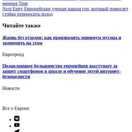
по
мнения Time
записям
Next Entry
Европейские ученые нашли ген, который помогает
стойко переносить холод
Читайте также
Жизнь без отходов: как производить минимум мусора и
экономить на этом
Евротренд
Подавляющее большинство европейцев выступает за
запрет смартфонов в школе и обучение детей интернет-
безопасности
Новости
Все о Европе
Элемент
меню
Элемент
меню
Элемент