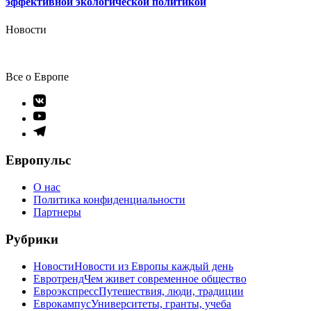
эффективной экологической политикой
Новости
Все о Европе
Элемент
меню
Элемент
меню
Элемент
меню
Европульс
О нас
Политика конфиденциальности
Партнеры
Рубрики
Новости
Новости из Европы каждый день
Евротренд
Чем живет современное общество
Евроэкспресс
Путешествия, люди, традиции
Еврокампус
Университеты, гранты, учеба