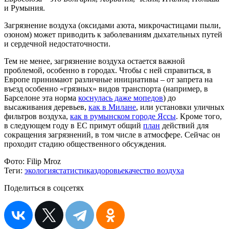
и Румыния.
Загрязнение воздуха (оксидами азота, микрочастицами пыли,
озоном) может приводить к заболеваниям дыхательных путей
и сердечной недостаточности.
Тем не менее, загрязнение воздуха остается важной
проблемой, особенно в городах. Чтобы с ней справиться, в
Европе принимают различные инициативы – от запрета на
въезд особенно «грязных» видов транспорта (например, в
Барселоне эта норма
коснулась даже мопедов
) до
высаживания деревьев,
как в Милане
, или установки уличных
фильтров воздуха,
как в румынском городе Яссы
. Кроме того,
в следующем году в ЕС примут общий
план
действий для
сокращения загрязнений, в том числе в атмосфере. Сейчас он
проходит стадию общественного обсуждения.
Фото:
Filip Mroz
Теги:
экология
статистика
здоровье
качество воздуха
Поделиться в соцсетях