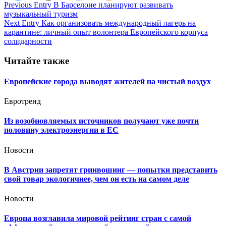
Навигация
Previous Entry
В Барселоне планируют развивать
музыкальный туризм
по
Next Entry
Как организовать международный лагерь на
записям
карантине: личный опыт волонтера Европейского корпуса
солидарности
Читайте также
Европейские города выводят жителей на чистый воздух
Евротренд
Из возобновляемых источников получают уже почти
половину электроэнергии в ЕС
Новости
В Австрии запретят гринвошинг — попытки представить
свой товар экологичнее, чем он есть на самом деле
Новости
Европа возглавила мировой рейтинг стран с самой