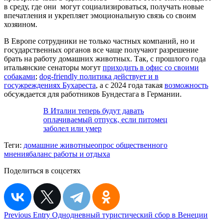
в среду, где они могут социализироваться, получать новые
впечатления и укрепляет эмоциональную связь со своим
хозяином.
В Европе сотрудники не только частных компаний, но и
государственных органов все чаще получают разрешение
брать на работу домашних животных. Так, с прошлого года
итальянские сенаторы могут
приходить в офис со своими
собаками
;
dog-friendly политика действует и в
госужреждениях Бухареста
, а с 2024 года такая
возможность
обсуждается для работников Бундестага в Германии.
В Италии теперь будут давать
оплачиваемый отпуск, если питомец
заболел или умер
Теги:
домашние животные
опрос общественного
мнения
баланс работы и отдыха
Поделиться в соцсетях
Навигация
Previous Entry
Однодневный туристический сбор в Венеции