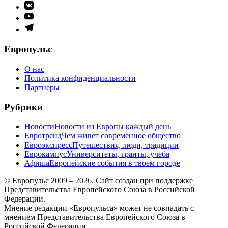
Элемент
меню
Элемент
меню
Элемент
меню
Европульс
О нас
Политика конфиденциальности
Партнеры
Рубрики
Новости
Новости из Европы каждый день
Евротренд
Чем живет современное общество
Евроэкспресс
Путешествия, люди, традиции
Еврокампус
Университеты, гранты, учеба
Афиша
Европейские события в твоем городе
© Европульс 2009 – 2026. Сайт создан при поддержке
Представительства Европейского Союза в Российской
Федерации.
Мнение редакции «Европульса» может не совпадать с
мнением Представительства Европейского Союза в
Российской Федерации.