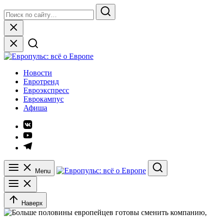
Skip
Search
to
for:
Search
content
Close
Европульс: всё о Европе
Новости
Евротренд
Евроэкспресс
Еврокампус
Афиша
Элемент
меню
Элемент
меню
Элемент
меню
Menu
Search
Наверх