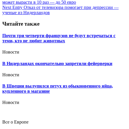
может вырасти в 10 раз — до 50 евро
по
Next Entry
Отказ от телевизора помогает при депрессии —
записям
ученые из Нидерландов
Читайте также
Почти три четверти французов не будут встречаться с
теми, кто не любит животных
Новости
В Нидерландах окончательно запретили фейерверки
Новости
В Швеции вылупился петух из обыкновенного яйца,
купленного в магазине
Новости
Все о Европе