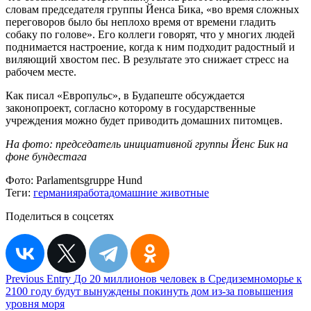
словам председателя группы Йенса Бика, «во время сложных
переговоров было бы неплохо время от времени гладить
собаку по голове». Его коллеги говорят, что у многих людей
поднимается настроение, когда к ним подходит радостный и
виляющий хвостом пес. В результате это снижает стресс на
рабочем месте.
Как писал «Европульс», в Будапеште обсуждается
законопроект, согласно которому в государственные
учреждения можно будет приводить домашних питомцев.
На фото: председатель инициативной группы Йенс Бик на
фоне бундестага
Фото:
Parlamentsgruppe Hund
Теги:
германия
работа
домашние животные
Поделиться в соцсетях
Навигация
Previous Entry
До 20 миллионов человек в Средиземноморье к
2100 году будут вынуждены покинуть дом из-за повышения
по
уровня моря