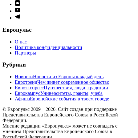
Элемент
меню
Элемент
меню
Элемент
меню
Европульс
О нас
Политика конфиденциальности
Партнеры
Рубрики
Новости
Новости из Европы каждый день
Евротренд
Чем живет современное общество
Евроэкспресс
Путешествия, люди, традиции
Еврокампус
Университеты, гранты, учеба
Афиша
Европейские события в твоем городе
© Европульс 2009 – 2026. Сайт создан при поддержке
Представительства Европейского Союза в Российской
Федерации.
Мнение редакции «Европульса» может не совпадать с
мнением Представительства Европейского Союза в
Российской Федерации.