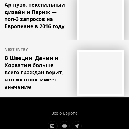
по
Ар-нуво, текстильный
дизайн и Париж —
записям
топ-3 запросов на
Европеане в 2016 году
NEXT ENTRY
В Швеции, Дании и
Хорватии больше
всего граждан верит,
что их голос имеет
значение
Все о Европе