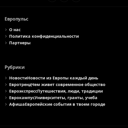
Элемент
Элемент
Элемент
меню
меню
меню
Европульс
О нас
Политика конфиденциальности
Партнеры
Рубрики
Новости
Новости из Европы каждый день
Евротренд
Чем живет современное общество
Евроэкспресс
Путешествия, люди, традиции
Еврокампус
Университеты, гранты, учеба
Афиша
Европейские события в твоем городе