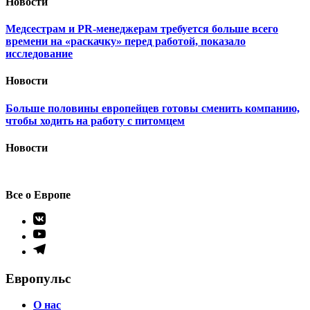
Новости
Медсестрам и PR-менеджерам требуется больше всего
времени на «раскачку» перед работой, показало
исследование
Новости
Больше половины европейцев готовы сменить компанию,
чтобы ходить на работу с питомцем
Новости
Все о Европе
Элемент
меню
Элемент
меню
Элемент
меню
Европульс
О нас