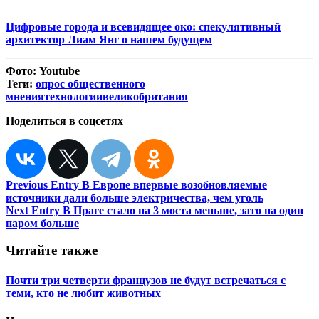
Цифровые города и всевидящее око: спекулятивный
архитектор Лиам Янг о нашем будущем
Фото:
Youtube
Теги:
опрос общественного
мнения
технологии
великобритания
Поделиться в соцсетях
Навигация
Previous Entry
В Европе впервые возобновляемые
источники дали больше электричества, чем уголь
по
Next Entry
В Праге стало на 3 моста меньше, зато на один
записям
паром больше
Читайте также
Почти три четверти французов не будут встречаться с
теми, кто не любит животных