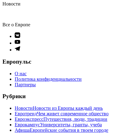
Новости
Все о Европе
Элемент
меню
Элемент
меню
Элемент
меню
Европульс
О нас
Политика конфиденциальности
Партнеры
Рубрики
Новости
Новости из Европы каждый день
Евротренд
Чем живет современное общество
Евроэкспресс
Путешествия, люди, традиции
Еврокампус
Университеты, гранты, учеба
Афиша
Европейские события в твоем городе