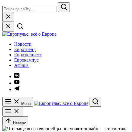
Skip
Search
to
for:
Search
content
Close
Европульс: всё о Европе
Новости
Евротренд
Евроэкспресс
Еврокампус
Афиша
Элемент
меню
Элемент
меню
Элемент
меню
Menu
Search
Наверх