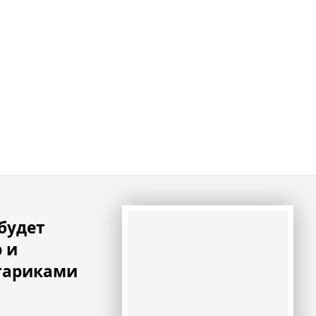
будет
 и
стариками