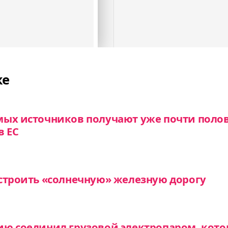
же
мых источников получают уже почти поло
в ЕС
строить «солнечную» железную дорогу
ию соединил грузовой электропаром, кото