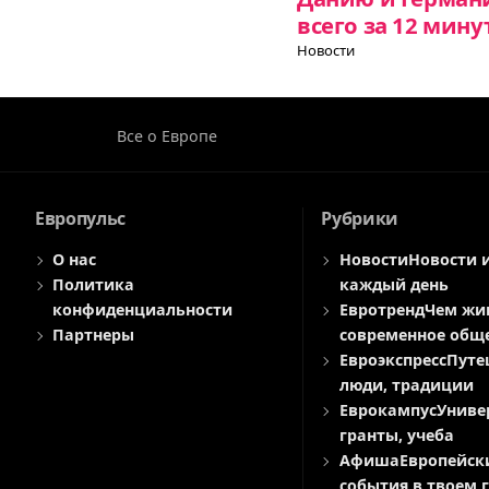
всего за 12 мину
Новости
Все о Европе
Европульс
Рубрики
О нас
Новости
Новости 
Политика
каждый день
конфиденциальности
Евротренд
Чем жи
Партнеры
современное общ
Евроэкспресс
Путе
люди, традиции
Еврокампус
Униве
гранты, учеба
Афиша
Европейск
события в твоем 