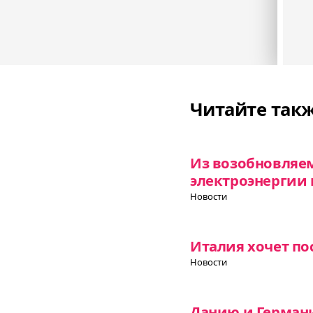
Читайте так
Из возобновляе
электроэнергии 
Новости
Италия хочет по
Новости
Данию и Герман