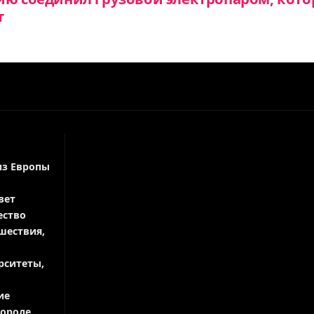
т
из Европы
вет
ество
шествия,
рситеты,
ие
городе