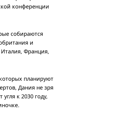
еской конференции
орые собираются
кобритания и
 Италия, Франция,
з которых планируют
пертов, Дания не зря
угля к 2030 году,
иночке.