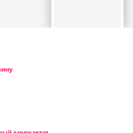
вину
рый заряжается