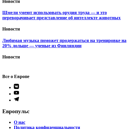
Новости
Шмели умеют использовать орудия труда — и это
переворачивает представление об интеллекте животных
Новости
Любимая музыка поможет продержаться на тренировке на
20% дольше — ученые из Финляндии
Новости
Все о Европе
Элемент
меню
Элемент
меню
Элемент
меню
Европульс
О нас
Политика конфиденциальности