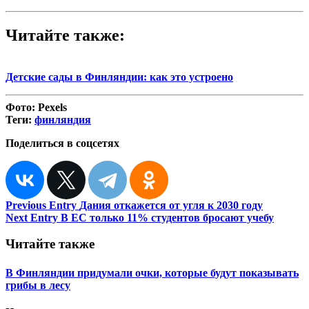
Читайте также:
Детские сады в Финляндии: как это устроено
Фото:
Pexels
Теги:
финляндия
Поделиться в соцсетях
Навигация
Previous Entry
Дания откажется от угля к 2030 году
Next Entry
В ЕС только 11% студентов бросают учебу
по
записям
Читайте также
В Финляндии придумали очки, которые будут показывать
грибы в лесу