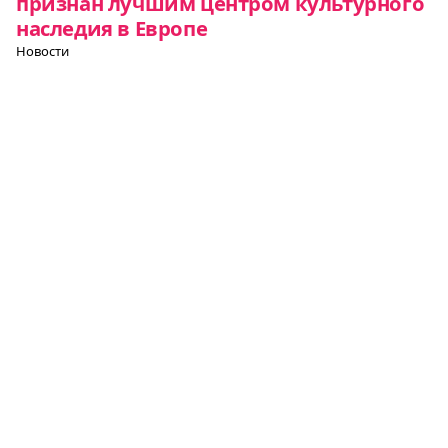
признан лучшим центром культурного
наследия в Европе
Новости
Самыми вкусными городами
Евросоюза стали Барселона, Марсель и
Копенгаген
Новости
Все о Европе
Элемент
Элемент
Элемент
меню
меню
меню
Европульс
О нас