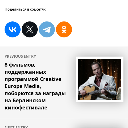
Поделиться в соцсетях
Навигация
PREVIOUS ENTRY
по
8 фильмов,
поддержанных
записям
программой Creative
Europe Media,
поборются за награды
на Берлинском
кинофестивале
NEXT ENTRY