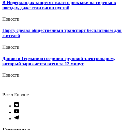
В Нидерландах запретят класть рюкзаки на сиденья в
поездах, даже если вагон пустой
Новости
Порту сделал общественный транспорт бесплатным для
жителей
Новости
Данию и Германию соединил грузовой электропаром,
который заряжается всего за 12 минут
Новости
Все о Европе
Элемент
меню
Элемент
меню
Элемент
меню
Европульс