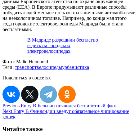
данным Европейского агентства по охране окружающей
среды (EEA). В Европе придумывают различные способы
побудить людей меньше пользоваться личными автомобилями
на неэкологичном топливе. Например, до конца мая этого
года городские электровелосипеды Мадрида были стали
бесплатными.
В Мадриде разрешили бесплатно
ездить на городских
электровелосипедах
Фото:
Malte Helmhold
Теги:
транспорт
велосипеды
урбанистика
Поделиться в соцсетях
Навигация
Previous Entry
В Бельгии появился беспилотный флот
Next Entry
В Финляндии введут обязательное чипирование
по
кошек
записям
Читайте также