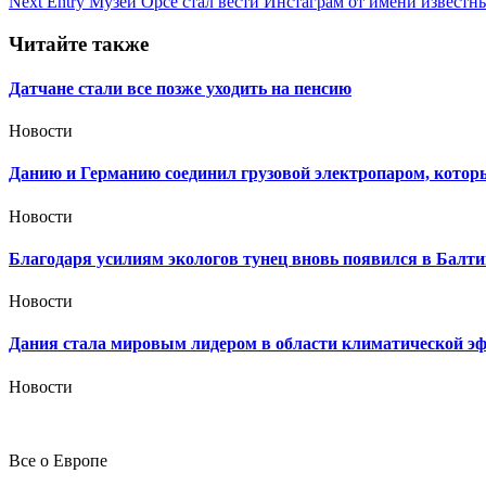
Next Entry
Музей Орсе стал вести Инстаграм от имени известн
по
записям
Читайте также
Датчане стали все позже уходить на пенсию
Новости
Данию и Германию соединил грузовой электропаром, которы
Новости
Благодаря усилиям экологов тунец вновь появился в Балт
Новости
Дания стала мировым лидером в области климатической э
Новости
Все о Европе