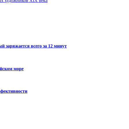
ых художников XIX века
й заряжается всего за 12 минут
ийском море
ффективности