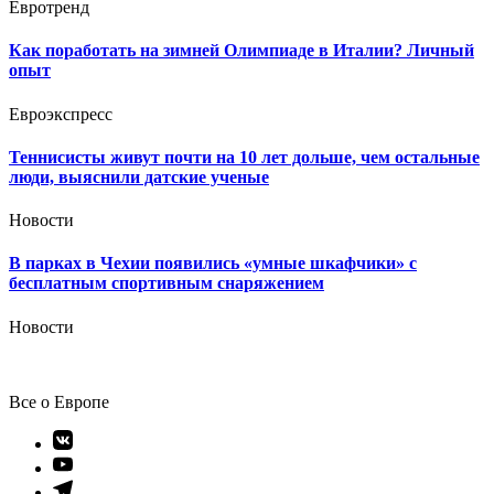
Евротренд
Как поработать на зимней Олимпиаде в Италии? Личный
опыт
Евроэкспресс
Теннисисты живут почти на 10 лет дольше, чем остальные
люди, выяснили датские ученые
Новости
В парках в Чехии появились «умные шкафчики» с
бесплатным спортивным снаряжением
Новости
Все о Европе
Элемент
меню
Элемент
меню
Элемент