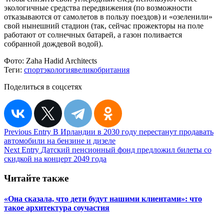
экологичные средства передвижения (по возможности
отказываются от самолетов в пользу поездов) и «озеленили»
свой нынешний стадион (так, сейчас прожекторы на поле
работают от солнечных батарей, а газон поливается
собранной дождевой водой).
Фото:
Zaha Hadid Architects
Теги:
спорт
экология
великобритания
Поделиться в соцсетях
Навигация
Previous Entry
В Ирландии в 2030 году перестанут продавать
автомобили на бензине и дизеле
по
Next Entry
Датский пенсионный фонд предложил билеты со
записям
скидкой на концерт 2049 года
Читайте также
«Она сказала, что дети будут нашими клиентами»: что
такое архитектура соучастия