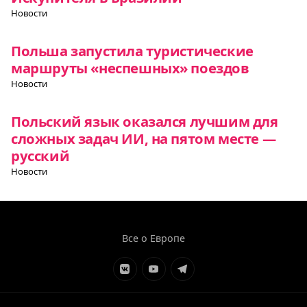
Новости
Польша запустила туристические
маршруты «неспешных» поездов
Новости
Польский язык оказался лучшим для
сложных задач ИИ, на пятом месте —
русский
Новости
Все о Европе
Элемент
Элемент
Элемент
меню
меню
меню