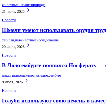
животные
испания
природа
Continue
21 июля, 2026
Reading
Новости
Шмели умеют использовать орудия труд
финляндия
животные
исследование
Continue
20 июля, 2026
Reading
Новости
В Люксембурге появился Носферату — 
дикая природа
животные
люксембург
Continue
8 июля, 2026
Reading
Новости
Голуби используют свою печень в каче