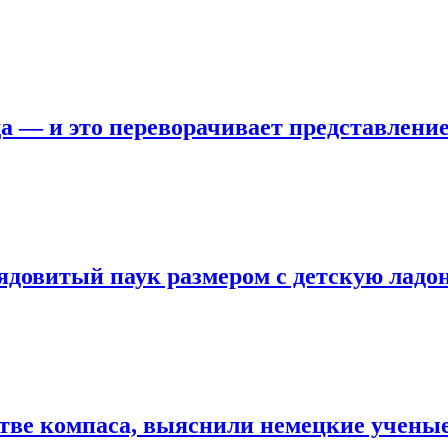
а — и это переворачивает представлени
ядовитый паук размером с детскую ладо
стве компаса, выяснили немецкие учены