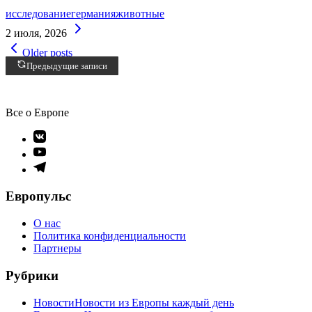
исследование
германия
животные
Continue
2 июля, 2026
Reading
Навигация
Older posts
по
Предыдущие записи
записям
Все о Европе
Элемент
меню
Элемент
меню
Элемент
меню
Европульс
О нас
Политика конфиденциальности
Партнеры
Рубрики
Новости
Новости из Европы каждый день