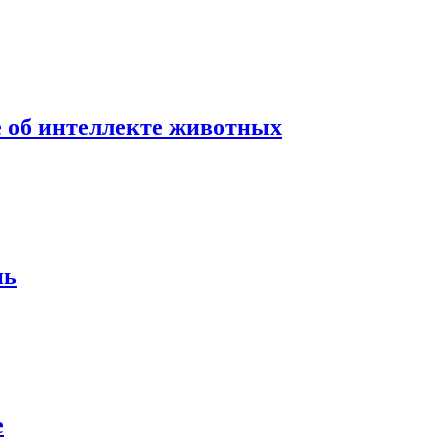
е об интеллекте животных
нь
е