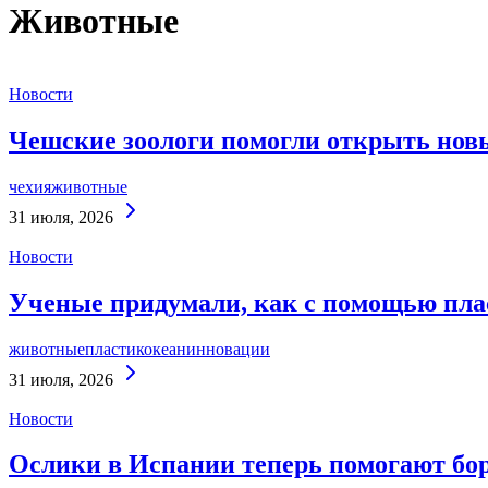
Животные
Новости
Чешские зоологи помогли открыть нов
чехия
животные
Continue
31 июля, 2026
Reading
Новости
Ученые придумали, как с помощью пла
животные
пластик
океан
инновации
Continue
31 июля, 2026
Reading
Новости
Ослики в Испании теперь помогают бо