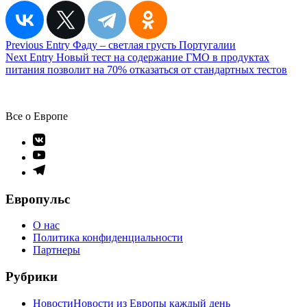
Навигация
Previous Entry
Фаду – светлая грусть Португалии
Next Entry
Новый тест на содержание ГМО в продуктах
по
питания позволит на 70% отказаться от стандартных тестов
записям
Все о Европе
Элемент
меню
Элемент
меню
Элемент
меню
Европульс
О нас
Политика конфиденциальности
Партнеры
Рубрики
Новости
Новости из Европы каждый день