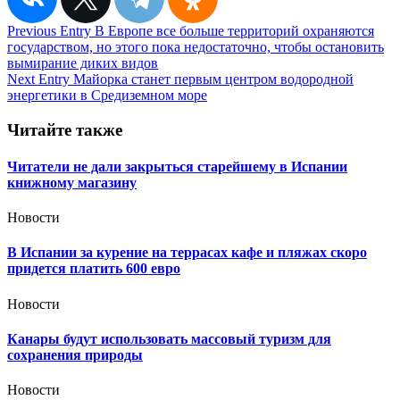
Навигация
Previous Entry
В Европе все больше территорий охраняются
государством, но этого пока недостаточно, чтобы остановить
по
вымирание диких видов
записям
Next Entry
Майорка станет первым центром водородной
энергетики в Средиземном море
Читайте также
Читатели не дали закрыться старейшему в Испании
книжному магазину
Новости
В Испании за курение на террасах кафе и пляжах скоро
придется платить 600 евро
Новости
Канары будут использовать массовый туризм для
сохранения природы
Новости