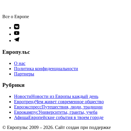
Все о Европе
Элемент
меню
Элемент
меню
Элемент
меню
Европульс
О нас
Политика конфиденциальности
Партнеры
Рубрики
Новости
Новости из Европы каждый день
Евротренд
Чем живет современное общество
Евроэкспресс
Путешествия, люди, традиции
Еврокампус
Университеты, гранты, учеба
Афиша
Европейские события в твоем городе
© Европульс 2009 – 2026. Сайт создан при поддержке