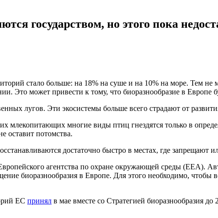
ются государством, но этого пока недос
иторий стало больше: на 18% на суше и на 10% на море. Тем не
ии. Это может привести к тому, что биоразнообразие в Европе б
твенных лугов. Эти экосистемы больше всего страдают от развит
х млекопитающих многие виды птиц гнездятся только в определе
не оставит потомства.
 восстанавливаются достаточно быстро в местах, где запрещают
вропейского агентства по охране окружающей среды (ЕЕА). Ав
ение биоразнообразия в Европе. Для этого необходимо, чтобы в
торий ЕС
принял
в мае вместе со Стратегией биоразнообразия до 2