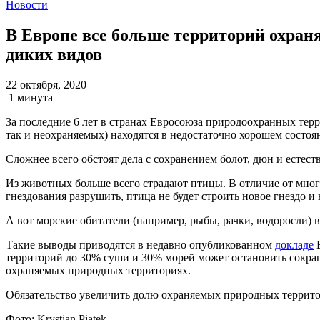
Новости
В Европе все больше территорий охраня
диких видов
22 октября, 2020
1 минута
За последние 6 лет в странах Евросоюза природоохранных терр
так и неохраняемых) находятся в недостаточно хорошем состоян
Сложнее всего обстоят дела с сохранением болот, дюн и естес
Из животных больше всего страдают птицы. В отличие от многи
гнездования разрушить, птица не будет строить новое гнездо и 
А вот морские обитатели (например, рыбы, рачки, водоросли)
Такие выводы приводятся в недавно опубликованном
докладе
Е
территорий до 30% суши и 30% морей может остановить сокращ
охраняемых природных территориях.
Обязательство увеличить долю охраняемых природных терри
Фото:
Krystian Piatek