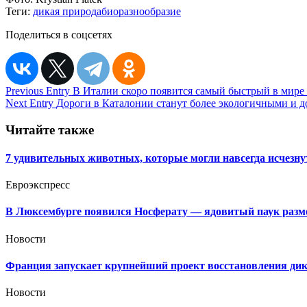
Теги:
дикая природа
биоразнообразие
Поделиться в соцсетях
Навигация
Previous Entry
В Италии скоро появится самый быстрый в мире
Next Entry
Дороги в Каталонии станут более экологичными и 
по
записям
Читайте также
7 удивительных животных, которые могли навсегда исчезнут
Евроэкспресс
В Люксембурге появился Носферату — ядовитый паук разме
Новости
Франция запускает крупнейший проект восстановления ди
Новости