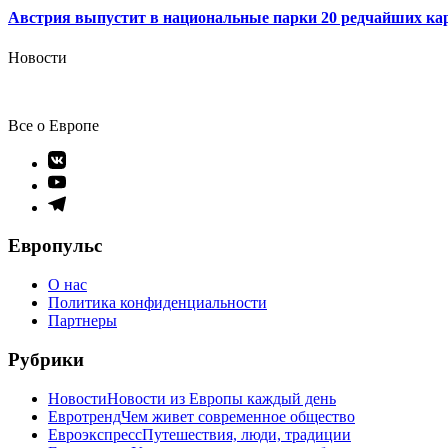
Австрия выпустит в национальные парки 20 редчайших ка
Новости
Все о Европе
Элемент
меню
Элемент
меню
Элемент
меню
Европульс
О нас
Политика конфиденциальности
Партнеры
Рубрики
Новости
Новости из Европы каждый день
Евротренд
Чем живет современное общество
Евроэкспресс
Путешествия, люди, традиции