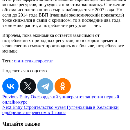
меньше ресурсов, не ухудшая при этом экономику. Снижение
объема использованного сырья наблюдается с 2007 года. Но
если до 2014 года ВВП (главный экономический показатель)
тоже снижался в связи с кризисом, то в последние два года
экономика растет, а потребление ресурсов — нет.
Впрочем, пока экономика остается зависимой от
потребляемых природных ресурсов, но в скором времени
человечество сможет производить все больше, потребляя все
меньше.
Теги:
статистика
евростат
Поделиться в соцсетях
Навигация
Previous Entry
Оксфордский университет запустил первый
онлайн-курс
по
Next Entry
Строительство музея Гуггенхайма в Хельсинки
записям
одобрили с перевесом в 1 голос
Читайте также