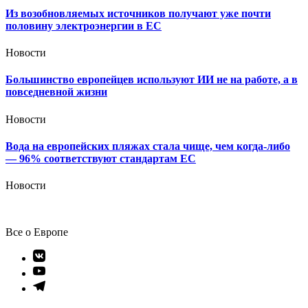
Из возобновляемых источников получают уже почти
половину электроэнергии в ЕС
Новости
Большинство европейцев используют ИИ не на работе, а в
повседневной жизни
Новости
Вода на европейских пляжах стала чище, чем когда-либо
— 96% соответствуют стандартам ЕС
Новости
Все о Европе
Элемент
меню
Элемент
меню
Элемент
меню