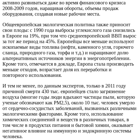
активно развиваться даже во время финансового кризиса
2008-2009 годов, наращивая обороты, объемы продаж
оборудования, создавая новые рабочие места.
Общеевропейская экологическая политика также приносит
свои плоды: с 1990 года выбросы углекислого газа снизились
в Европе на 19%, при том что среднеевропейский ВВП вырос
за тот же период на 45%. Европейцы все меньше используют
ископаемые виды топлива (нефти, каменного угля, горючего
сланца, природного газа, торфа и т.д.) и наращивают долю
альтернативных источников энергии в энергопотреблении.
Кроме того, отмечается в докладе, Европа стала производить
меньше отходов, возрастает доля их переработки и
повторного использования.
И тем не менее, по данным экспертов, только в 2011 году
причиной смерти 430 тыс. европейцев стало загрязнение
воздуха (многие годы люди вдыхают частицы пыли, которую
ученые обозначают как PM2,5), около 10 тыс. человек умерло
от сердечно-сосудистых заболеваний, вызванных различными
экологическими факторами. Кроме того, использование
химических соединений и веществ в различных товарах, в
том числе в продуктах питания и бытовой химии, оказывает
негативное влияние на иммунную и эндокринную системы
человека.