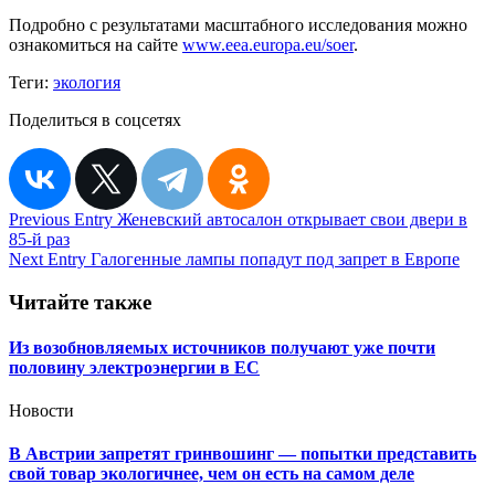
Подробно с результатами масштабного исследования можно
ознакомиться на сайте
www.eea.europa.eu/soer
.
Теги:
экология
Поделиться в соцсетях
Навигация
Previous Entry
Женевский автосалон открывает свои двери в
85-й раз
по
Next Entry
Галогенные лампы попадут под запрет в Европе
записям
Читайте также
Из возобновляемых источников получают уже почти
половину электроэнергии в ЕС
Новости
В Австрии запретят гринвошинг — попытки представить
свой товар экологичнее, чем он есть на самом деле