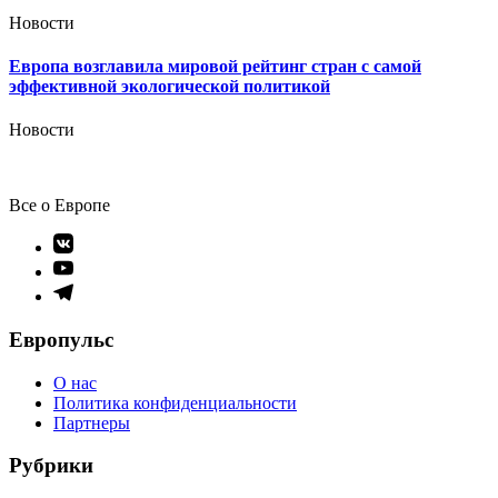
Новости
Европа возглавила мировой рейтинг стран с самой
эффективной экологической политикой
Новости
Все о Европе
Элемент
меню
Элемент
меню
Элемент
меню
Европульс
О нас
Политика конфиденциальности
Партнеры
Рубрики