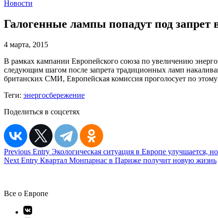
Новости
Галогенные лампы попадут под запрет 
4 марта, 2015
В рамках кампании Европейского союза по увеличению энерго
следующим шагом после запрета традиционных ламп накаливан
британских СМИ, Европейская комиссия проголосует по этому в
Теги:
энергосбережение
Поделиться в соцсетях
Навигация
Previous Entry
Экологическая ситуация в Европе улучшается, но
Next Entry
Квартал Монпарнас в Париже получит новую жизнь
по
записям
Все о Европе
Элемент