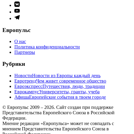
Элемент
меню
Элемент
меню
Элемент
меню
Европульс
О нас
Политика конфиденциальности
Партнеры
Рубрики
Новости
Новости из Европы каждый день
Евротренд
Чем живет современное общество
Евроэкспресс
Путешествия, люди, традиции
Еврокампус
Университеты, гранты, учеба
Афиша
Европейские события в твоем городе
© Европульс 2009 – 2026. Сайт создан при поддержке
Представительства Европейского Союза в Российской
Федерации.
Мнение редакции «Европульса» может не совпадать с
мнением Представительства Европейского Союза в