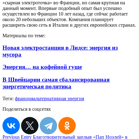
«сырная электроточка» во Франции, но самая крупная на
данный момент. Впервые подобный опыт был успешно
осуществлен во Франции 10 лет назад, где сейчас работает
около 20 небольших объектов. Компания планирует
расширить свою сеть в Италии и других европейских странах.
Материалы по теме:
Новая электростанция в Лидсе: энергия из
мусора
Энергия… на кофейной гуще
В Швейцарии самая сбалансированная
энергетическая политика
Теги:
франция
альтернативная энергия
Поделиться в соцсетях
Навигация
Previous Entry
Благотворительный заплыв «Пап Ноэлей» в