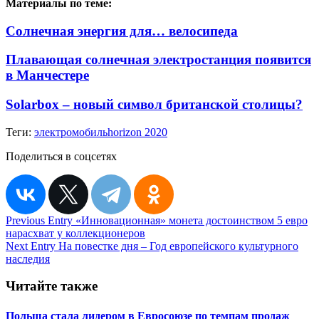
Материалы по теме:
Солнечная энергия для… велосипеда
Плавающая солнечная электростанция появится
в Манчестере
Solarbox – новый символ британской столицы?
Теги:
электромобиль
horizon 2020
Поделиться в соцсетях
Навигация
Previous Entry
«Инновационная» монета достоинством 5 евро
нарасхват у коллекционеров
по
Next Entry
На повестке дня – Год европейского культурного
записям
наследия
Читайте также
Польша стала лидером в Евросоюзе по темпам продаж