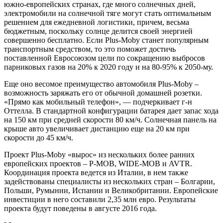
южно-европейских странах, где много солнечных дней,
электромобили на солнечной тяге могут стать оптимальным
решением для ежедневной логистики, причем, весьма
бюджетным, поскольку солнце делится своей энергией
совершенно бесплатно. Если Plus-Moby станет популярным
транспортным средством, то это поможет достичь
поставленной Евросоюзом цели по сокращению выбросов
парниковых газов на 20% к 2020 году и на 80-95% к 2050-му.
Еще оно весомое преимущество автомобиля Plus-Moby –
возможность заряжать его от обычной домашней розетки.
«Прямо как мобильный телефон», — подчеркивает г-н
Оттелла. В стандартной конфигурации батарея дает запас хода
на 150 км при средней скорости 80 км/ч. Солнечная панель на
крыше авто увеличивает дистанцию еще на 20 км при
скорости до 45 км/ч.
Проект Plus-Moby «вырос» из нескольких более ранних
европейских проектов – P-MOB, WIDE-MOB и AVTR.
Координация проекта ведется из Италии, в нем также
задействованы специалисты из нескольких стран – Болгарии,
Польши, Румынии, Испании и Великобритании. Европейские
инвестиции в него составили 2,35 млн евро. Результаты
проекта будут поведены в августе 2016 года.