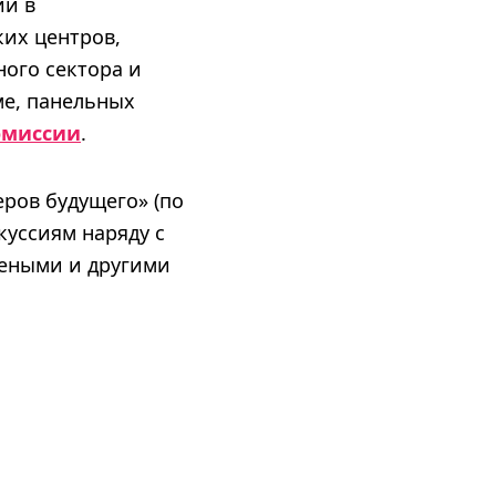
ии в
ких центров,
ного сектора и
ме, панельных
омиссии
.
еров будущего» (по
куссиям наряду с
чеными и другими