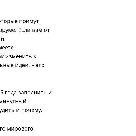
оторые примут
руме. Если вам от
ии
меете
ак изменить к
ные идеи, – это
15 года заполнить и
2-минутный
удить и почему.
его мирового