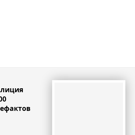
олиция
00
тефактов