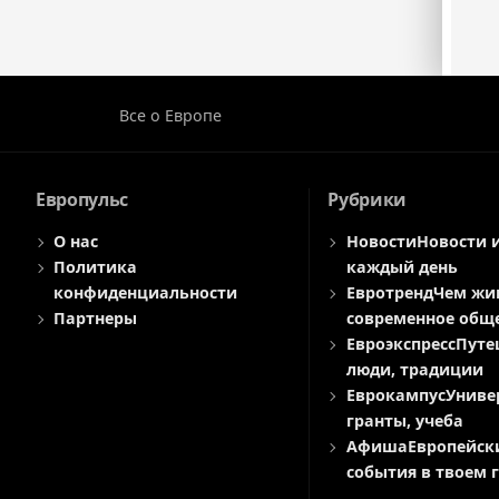
Все о Европе
Европульс
Рубрики
О нас
Новости
Новости 
Политика
каждый день
конфиденциальности
Евротренд
Чем жи
Партнеры
современное общ
Евроэкспресс
Путе
люди, традиции
Еврокампус
Униве
гранты, учеба
Афиша
Европейск
события в твоем 