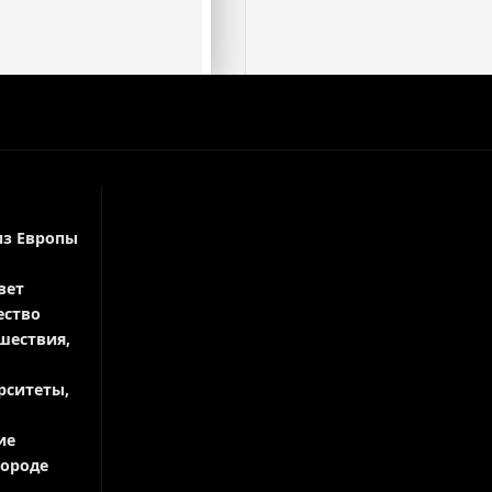
из Европы
вет
ество
шествия,
рситеты,
ие
городе