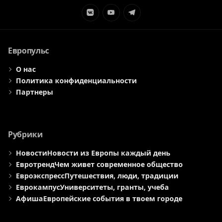
Элемент
Элемент
Элемент
меню
меню
меню
Европульс
О нас
Политика конфиденциальности
Партнеры
Рубрики
Новости
Новости из Европы каждый день
Евротренд
Чем живет современное общество
Евроэкспресс
Путешествия, люди, традиции
Еврокампус
Университеты, гранты, учеба
Афиша
Европейские события в твоем городе