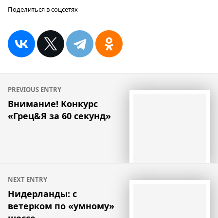
Поделиться в соцсетях
Навигация
PREVIOUS ENTRY
по
Внимание! Конкурс
«Грец&Я за 60 секунд»
записям
NEXT ENTRY
Нидерланды: с
ветерком по «умному»
шоссе