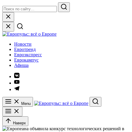
Skip
Search
to
for:
Search
content
Close
Европульс: всё о Европе
Новости
Евротренд
Евроэкспресс
Еврокампус
Афиша
Элемент
меню
Элемент
меню
Элемент
меню
Menu
Search
Наверх