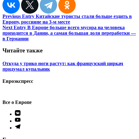
Навигация
Previous Entry
Китайские туристы стали больше ездить в
Европу, россияне на 3-м месте
по
Next Entry
В Европе больше всего мусора на человека
записям
приходится в Дании, а самая большая доля переработки —
в Германии
Читайте также
Откуда у трико ноги растут: как французский циркач
придумал купальник
Евроэкспресс
Все о Европе
Элемент
меню
Элемент
меню
Элемент
меню