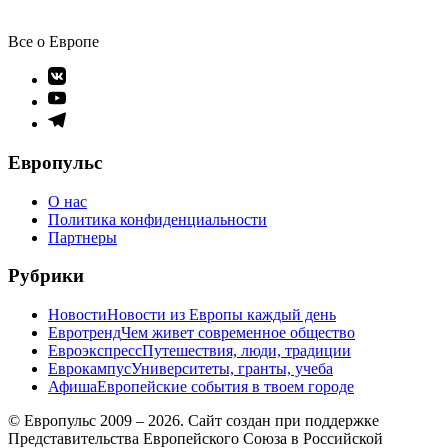
Все о Европе
Элемент
меню
Элемент
меню
Элемент
меню
Европульс
О нас
Политика конфиденциальности
Партнеры
Рубрики
Новости
Новости из Европы каждый день
Евротренд
Чем живет современное общество
Евроэкспресс
Путешествия, люди, традиции
Еврокампус
Университеты, гранты, учеба
Афиша
Европейские события в твоем городе
© Европульс 2009 – 2026. Сайт создан при поддержке
Представительства Европейского Союза в Российской