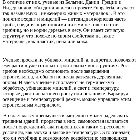
В отличие от них, ученые из Бельгии, Дании, Греции и
Нидерландов, объединившиеся в проекте Fungateria, изучают
так называемую «инженерию живых материалов». В это
понятие входит и мицелий — нитевидная корневая часть
гриба, соединяющая тонкими нитями не только сотни
грибниц, но и корни деревьев в лесу. Он имеет сетчатую
структуру, что похоже по своим свойствам на такие
материалы, как пластик, пена или кожа.
Ученые проекта не убивают мицелий, а, напротив, позволяют
ему расти в уже готовых строительных конструкциях. Рост
грибов необходимо остановить после завершения
строительства, чтобы он не начал разъедать деревянные
опоры. И здесь ученые используют не термическую
обработку, убивающие мицелий, а свет и температуру,
которые дают сигнал к его росту или остановке. Варьируя
освещение и температурный режим, можно управлять этим
строительным материалом.
Это дает массу преимуществ: мицелий сможет заделывать
трещины зданий, прорастая в них, самовосстанавливаться
после повреждений, адаптироваться к таким стрессовым
условиям, как засуха и высокие температуры. Это означает,
что он устойчив к возможному воздействию меняющихся