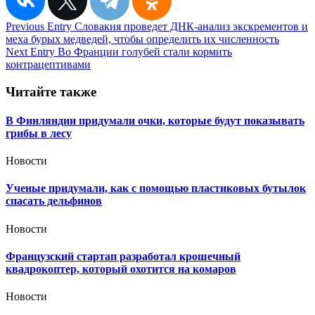
Навигация
Previous Entry
Словакия проведет ДНК-анализ экскрементов и
меха бурых медведей, чтобы определить их численность
по
Next Entry
Во Франции голубей стали кормить
записям
контрацептивами
Читайте также
В Финляндии придумали очки, которые будут показывать
грибы в лесу
Новости
Ученые придумали, как с помощью пластиковых бутылок
спасать дельфинов
Новости
Французский стартап разработал крошечный
квадрокоптер, который охотится на комаров
Новости