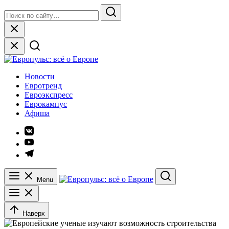
Skip
Search
to
for:
Search
content
Close
Европульс: всё о Европе
Новости
Евротренд
Евроэкспресс
Еврокампус
Афиша
Элемент
меню
Элемент
меню
Элемент
меню
Menu
Search
Наверх