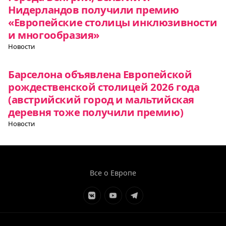
Нидерландов получили премию
«Европейские столицы инклюзивности
и многообразия»
Новости
Барселона объявлена Европейской
рождественской столицей 2026 года
(австрийский город и мальтийская
деревня тоже получили премию)
Новости
Все о Европе
Элемент
Элемент
Элемент
меню
меню
меню