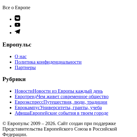
Все о Европе
Элемент
меню
Элемент
меню
Элемент
меню
Европульс
О нас
Политика конфиденциальности
Партнеры
Рубрики
Новости
Новости из Европы каждый день
Евротренд
Чем живет современное общество
Евроэкспресс
Путешествия, люди, традиции
Еврокампус
Университеты, гранты, учеба
Афиша
Европейские события в твоем городе
© Европульс 2009 – 2026. Сайт создан при поддержке
Представительства Европейского Союза в Российской
Федерации.