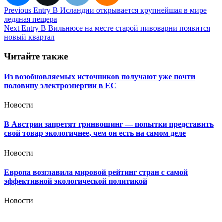
Навигация
Previous Entry
В Исландии открывается крупнейшая в мире
ледяная пещера
по
Next Entry
В Вильнюсе на месте старой пивоварни появится
записям
новый квартал
Читайте также
Из возобновляемых источников получают уже почти
половину электроэнергии в ЕС
Новости
В Австрии запретят гринвошинг — попытки представить
свой товар экологичнее, чем он есть на самом деле
Новости
Европа возглавила мировой рейтинг стран с самой
эффективной экологической политикой
Новости