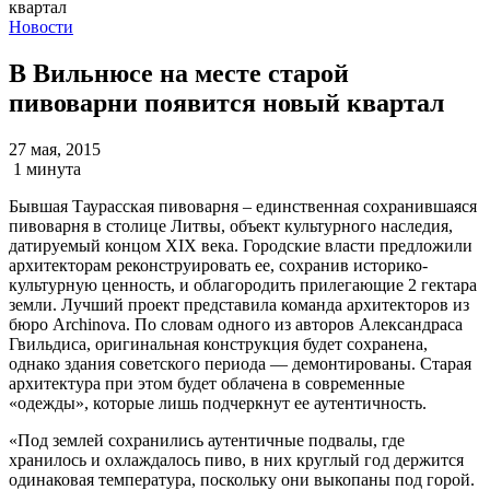
Новости
В Вильнюсе на месте старой
пивоварни появится новый квартал
27 мая, 2015
1 минута
Бывшая Таурасская пивоварня – единственная сохранившаяся
пивоварня в столице Литвы, объект культурного наследия,
датируемый концом XIX века. Городские власти предложили
архитекторам реконструировать ее, сохранив историко-
культурную ценность, и облагородить прилегающие 2 гектара
земли. Лучший проект представила команда архитекторов из
бюро Archinova. По словам одного из авторов Александраса
Гвильдиса, оригинальная конструкция будет сохранена,
однако здания советского периода — демонтированы. Старая
архитектура при этом будет облачена в современные
«одежды», которые лишь подчеркнут ее аутентичность.
«Под землей сохранились аутентичные подвалы, где
хранилось и охлаждалось пиво, в них круглый год держится
одинаковая температура, поскольку они выкопаны под горой.