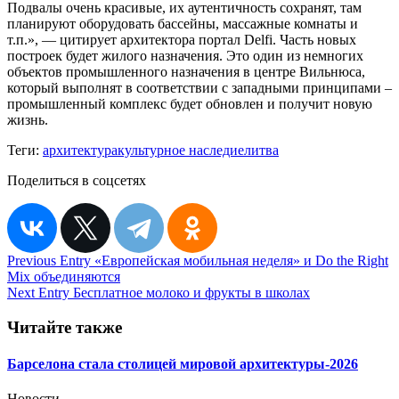
Подвалы очень красивые, их аутентичность сохранят, там
планируют оборудовать бассейны, массажные комнаты и
т.п.», — цитирует архитектора портал Delfi. Часть новых
построек будет жилого назначения. Это один из немногих
объектов промышленного назначения в центре Вильнюса,
который выполнят в соответствии с западными принципами –
промышленный комплекс будет обновлен и получит новую
жизнь.
Теги:
архитектура
культурное наследие
литва
Поделиться в соцсетях
Навигация
Previous Entry
«Европейская мобильная неделя» и Do the Right
Mix объединяются
по
Next Entry
Бесплатное молоко и фрукты в школах
записям
Читайте также
Барселона стала столицей мировой архитектуры-2026
Новости