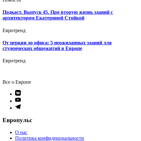
Подкаст. Выпуск 45. Про вторую жизнь зданий с
архитектором Екатериной Стойкой
Евротренд
От церкви до офиса: 5 неожиданных зданий для
студенческих общежитий в Европе
Евротренд
Все о Европе
Элемент
меню
Элемент
меню
Элемент
меню
Европульс
О нас
Политика конфиденциальности