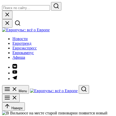
Skip
Search
to
for:
Search
content
Close
Европульс: всё о Европе
Новости
Евротренд
Евроэкспресс
Еврокампус
Афиша
Элемент
меню
Элемент
меню
Элемент
меню
Menu
Search
Наверх