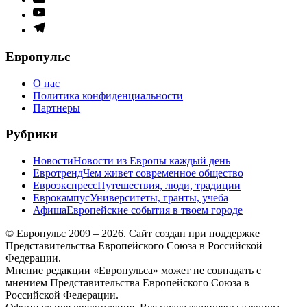
меню
Элемент
меню
Элемент
меню
Европульс
О нас
Политика конфиденциальности
Партнеры
Рубрики
Новости
Новости из Европы каждый день
Евротренд
Чем живет современное общество
Евроэкспресс
Путешествия, люди, традиции
Еврокампус
Университеты, гранты, учеба
Афиша
Европейские события в твоем городе
© Европульс 2009 – 2026. Сайт создан при поддержке
Представительства Европейского Союза в Российской
Федерации.
Мнение редакции «Европульса» может не совпадать с
мнением Представительства Европейского Союза в
Российской Федерации.