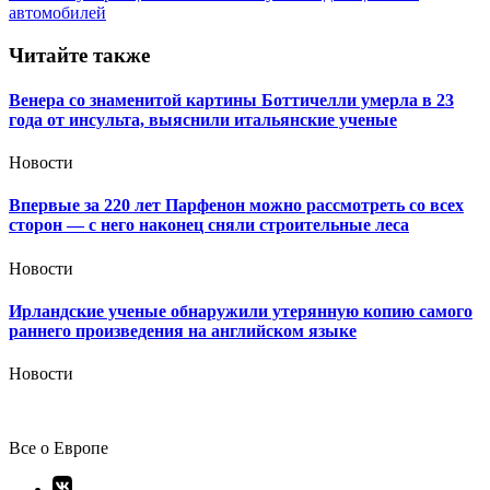
по
автомобилей
записям
Читайте также
Венера со знаменитой картины Боттичелли умерла в 23
года от инсульта, выяснили итальянские ученые
Новости
Впервые за 220 лет Парфенон можно рассмотреть со всех
сторон — с него наконец сняли строительные леса
Новости
Ирландские ученые обнаружили утерянную копию самого
раннего произведения на английском языке
Новости
Все о Европе
Элемент