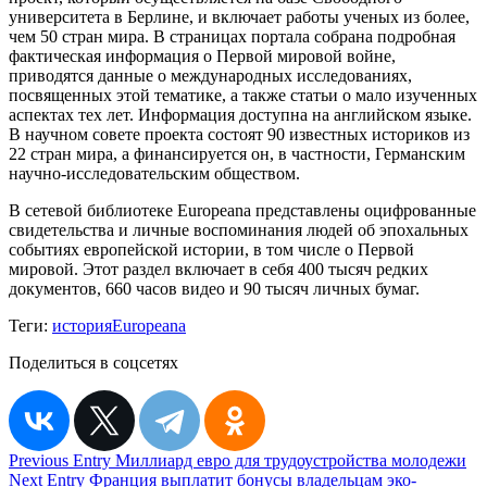
университета в Берлине, и включает работы ученых из более,
чем 50 стран мира. В страницах портала собрана подробная
фактическая информация о Первой мировой войне,
приводятся данные о международных исследованиях,
посвященных этой тематике, а также статьи о мало изученных
аспектах тех лет. Информация доступна на английском языке.
В научном совете проекта состоят 90 известных историков из
22 стран мира, а финансируется он, в частности, Германским
научно-исследовательским обществом.
В сетевой библиотеке Europeana представлены оцифрованные
свидетельства и личные воспоминания людей об эпохальных
событиях европейской истории, в том числе о Первой
мировой. Этот раздел включает в себя 400 тысяч редких
документов, 660 часов видео и 90 тысяч личных бумаг.
Теги:
история
Europeana
Поделиться в соцсетях
Навигация
Previous Entry
Миллиард евро для трудоустройства молодежи
Next Entry
Франция выплатит бонусы владельцам эко-