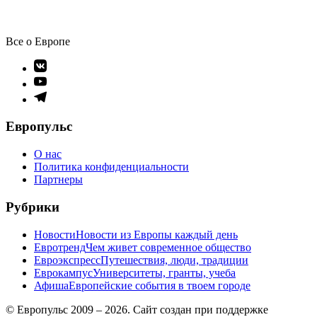
Все о Европе
Элемент
меню
Элемент
меню
Элемент
меню
Европульс
О нас
Политика конфиденциальности
Партнеры
Рубрики
Новости
Новости из Европы каждый день
Евротренд
Чем живет современное общество
Евроэкспресс
Путешествия, люди, традиции
Еврокампус
Университеты, гранты, учеба
Афиша
Европейские события в твоем городе
© Европульс 2009 – 2026. Сайт создан при поддержке