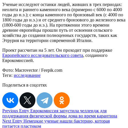
Ученые исследуют останки людей, живших в трех периодах:
неолита и раннего каменного века (примерно с 6000 по 4000
годы до н.э.); с конца каменного по бронзовый век (с 4000 по
1800 годы до н.э.) и от среднего бронзового до железного века
(1800-600 годы до н.э.). На протяжении этого времени
древние европейцы прошли путь от освоения сельского
хозяйства до создания полноценных государств, таких как
Этрурия на территории современной Италии.
Проект рассчитан на 5 лет. Он проходит при поддержке
Европейского исследовательского совета
, созданного
Еврокомиссией.
Фото:
Macrovector / Feepik.com
Теги:
исследование
Поделиться в соцсетях
Навигация
Previous Entry
Еврокомиссия запустила челлендж для
поддержания физической формы дома во время карантина
по
Next Entry
Немецкие ученые нашли бактерию, которая
записям
питается пластиком