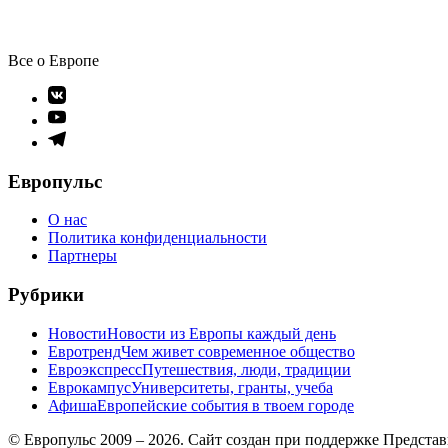
Все о Европе
Элемент
меню
Элемент
меню
Элемент
меню
Европульс
О нас
Политика конфиденциальности
Партнеры
Рубрики
Новости
Новости из Европы каждый день
Евротренд
Чем живет современное общество
Евроэкспресс
Путешествия, люди, традиции
Еврокампус
Университеты, гранты, учеба
Афиша
Европейские события в твоем городе
© Европульс 2009 – 2026. Сайт создан при поддержке Предста