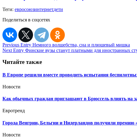
Теги:
евросоюз
интернет
дети
Поделиться в соцсетях
Навигация
Previous Entry
Немного волшебства, сна и плюшевый мишка
Next Entry
Финские вузы станут платными для иностранных ст
по
записям
Читайте также
В Европе решили вместе проводить испытания беспилотны
Новости
Как обычных граждан приглашают в Брюссель влиять на 
Евротренд
Города Венгрии, Бельгии и Нидерландов получили премию 
Новости