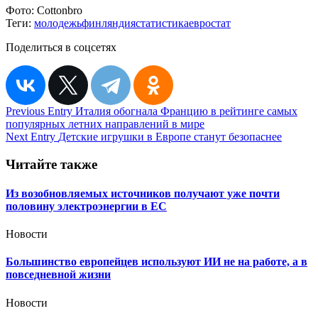
Фото:
Cottonbro
Теги:
молодежь
финляндия
статистика
евростат
Поделиться в соцсетях
Навигация
Previous Entry
Италия обогнала Францию в рейтинге самых
популярных летних направлений в мире
по
Next Entry
Детские игрушки в Европе станут безопаснее
записям
Читайте также
Из возобновляемых источников получают уже почти
половину электроэнергии в ЕС
Новости
Большинство европейцев используют ИИ не на работе, а в
повседневной жизни
Новости