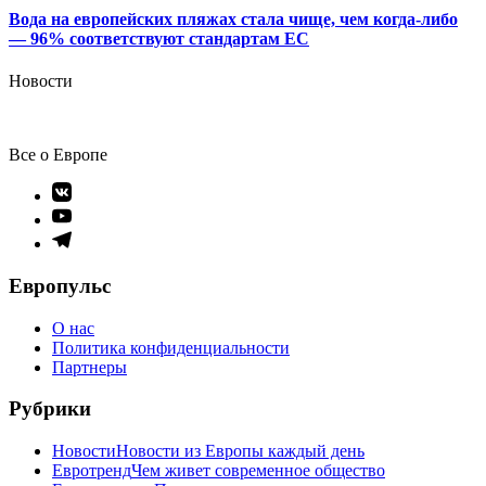
Вода на европейских пляжах стала чище, чем когда-либо
— 96% соответствуют стандартам ЕС
Новости
Все о Европе
Элемент
меню
Элемент
меню
Элемент
меню
Европульс
О нас
Политика конфиденциальности
Партнеры
Рубрики
Новости
Новости из Европы каждый день
Евротренд
Чем живет современное общество