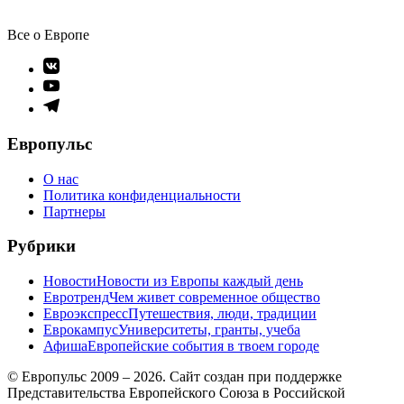
Все о Европе
Элемент
меню
Элемент
меню
Элемент
меню
Европульс
О нас
Политика конфиденциальности
Партнеры
Рубрики
Новости
Новости из Европы каждый день
Евротренд
Чем живет современное общество
Евроэкспресс
Путешествия, люди, традиции
Еврокампус
Университеты, гранты, учеба
Афиша
Европейские события в твоем городе
© Европульс 2009 – 2026. Сайт создан при поддержке
Представительства Европейского Союза в Российской