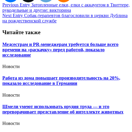
Навигация
Previous Entry
Затопленные елки, елки с аккаунтом в Твиттере,
рукодельные и другие: викторина
по
Next Entry
Собак-терапевтов благословили в церкви Дублина
записям
на рождественской службе
Читайте также
Медсестрам и PR-менеджерам требуется больше всего
времени на «раскачку» перед работой, показало
исследование
Новости
Работа из дома повышает производительность на 20%,
показало исследование в Германии
Новости
Шмели умеют использовать орудия труда — и это
переворачивает представление об интеллекте животных
Новости