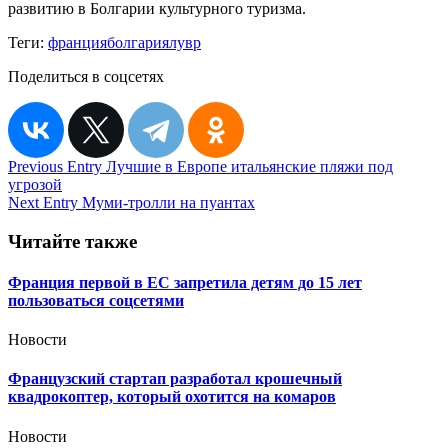
развитию в Болгарии культурного туризма.
Теги:
франция
болгария
лувр
Поделиться в соцсетях
Навигация
Previous Entry
Лучшие в Европе итальянские пляжи под
угрозой
по
Next Entry
Муми-тролли на пуантах
записям
Читайте также
Франция первой в ЕС запретила детям до 15 лет
пользоваться соцсетями
Новости
Французский стартап разработал крошечный
квадрокоптер, который охотится на комаров
Новости