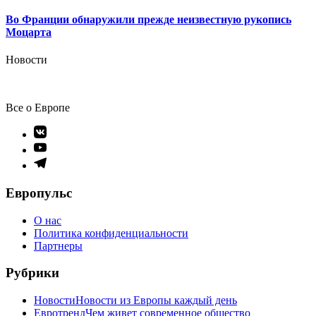
Во Франции обнаружили прежде неизвестную рукопись
Моцарта
Новости
Все о Европе
Элемент
меню
Элемент
меню
Элемент
меню
Европульс
О нас
Политика конфиденциальности
Партнеры
Рубрики
Новости
Новости из Европы каждый день
Евротренд
Чем живет современное общество