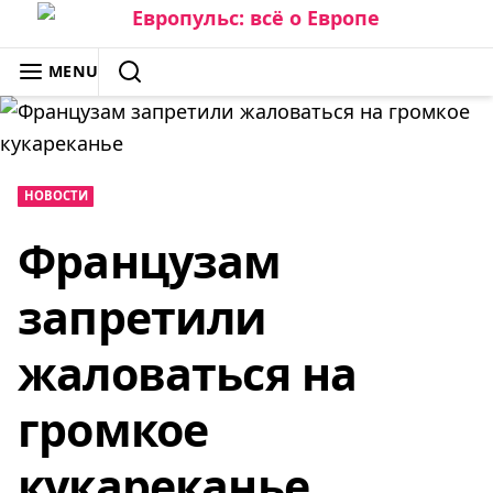
Skip
to
ЕВРОПУЛЬС: ВСЁ О ЕВРОПЕ
MENU
content
SEARCH
НОВОСТИ
Французам
запретили
жаловаться на
громкое
кукареканье