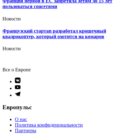
Франция первой в ЕС запретила детям до 15 лет
пользоваться соцсетями
Новости
Французский стартап разработал крошечный
квадрокоптер, который охотится на комаров
Новости
Все о Европе
Элемент
меню
Элемент
меню
Элемент
меню
Европульс
О нас
Политика конфиденциальности
Партнеры