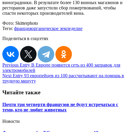
виноградники. В результате более 130 винных магазинов и
ресторанов даже запустили сбор пожертвований, чтобы
спасти некоторых производителей вина.
Фото:
Skitterphoto
Теги:
франция
органическое земледелие
Поделиться в соцсетях
Навигация
Previous Entry
В Европе появится сеть из 400 заправок для
электромобилей
по
Next Entry
93 европейцев из 100 рассчитывают на помощь в
записям
трудную минуту
Читайте также
Почти три четверти французов не будут встречаться с
теми, кто не любит животных
Новости