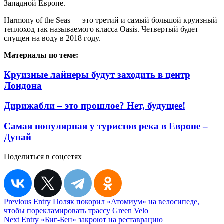
Западной Европе.
Harmony of the Seas — это третий и самый большой круизный
теплоход так называемого класса Oasis. Четвертый будет
спущен на воду в 2018 году.
Материалы по теме:
Круизные лайнеры будут заходить в центр
Лондона
Дирижабли – это прошлое? Нет, будущее!
Самая популярная у туристов река в Европе –
Дунай
Поделиться в соцсетях
Навигация
Previous Entry
Поляк покорил «Атомиум» на велосипеде,
чтобы порекламировать трассу Green Velo
по
Next Entry
«Биг-Бен» закроют на реставрацию