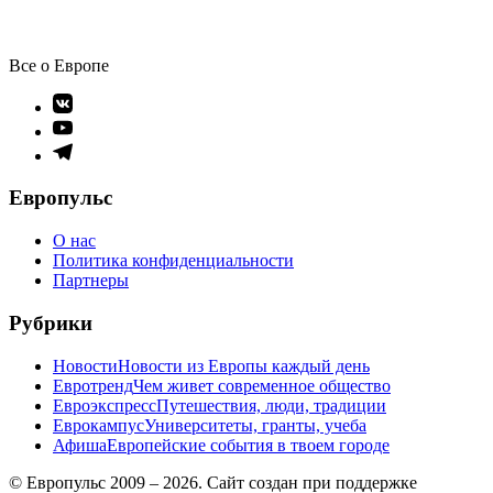
записям
Все о Европе
Элемент
меню
Элемент
меню
Элемент
меню
Европульс
О нас
Политика конфиденциальности
Партнеры
Рубрики
Новости
Новости из Европы каждый день
Евротренд
Чем живет современное общество
Евроэкспресс
Путешествия, люди, традиции
Еврокампус
Университеты, гранты, учеба
Афиша
Европейские события в твоем городе
© Европульс 2009 – 2026. Сайт создан при поддержке