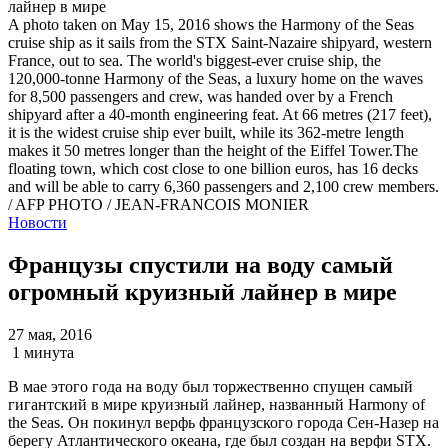
A photo taken on May 15, 2016 shows the Harmony of the Seas
cruise ship as it sails from the STX Saint-Nazaire shipyard, western
France, out to sea. The world's biggest-ever cruise ship, the
120,000-tonne Harmony of the Seas, a luxury home on the waves
for 8,500 passengers and crew, was handed over by a French
shipyard after a 40-month engineering feat. At 66 metres (217 feet),
it is the widest cruise ship ever built, while its 362-metre length
makes it 50 metres longer than the height of the Eiffel Tower.The
floating town, which cost close to one billion euros, has 16 decks
and will be able to carry 6,360 passengers and 2,100 crew members.
/ AFP PHOTO / JEAN-FRANCOIS MONIER
Новости
Французы спустили на воду самый
огромный круизный лайнер в мире
27 мая, 2016
1 минута
В мае этого года на воду был торжественно спущен самый
гигантский в мире круизный лайнер, названный Harmony of
the Seas. Он покинул верфь французского города Сен-Назер на
берегу Атлантического океана, где был создан на верфи STX.