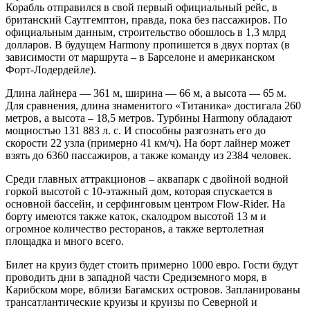
Корабль отправился в свой первый официальный рейс, в
британский Саутгемптон, правда, пока без пассажиров. По
официальным данным, строительство обошлось в 1,3 млрд
долларов. В будущем Harmony пропишется в двух портах (в
зависимости от маршрута – в Барселоне и американском
Форт-Лодердейле).
Длина лайнера — 361 м, ширина — 66 м, а высота — 65 м.
Для сравнения, длина знаменитого «Титаника» достигала 260
метров, а высота – 18,5 метров. Турбины Harmony обладают
мощностью 131 883 л. с. И способны разгознать его до
скорости 22 узла (примерно 41 км/ч). На борт лайнер может
взять до 6360 пассажиров, а также команду из 2384 человек.
Среди главных аттракционов – аквапарк с двойной водной
горкой высотой с 10-этажный дом, которая спускается в
основной бассейн, и серфинговым центром Flow-Rider. На
борту имеются также каток, скалодром высотой 13 м и
огромное количество ресторанов, а также вертолетная
площадка и много всего.
Билет на круиз будет стоить примерно 1000 евро. Гости будут
проводить дни в западной части Средиземного моря, в
Карибском море, вблизи Багамских островов. Запланированы
трансатлантические круизы и круизы по Северной и