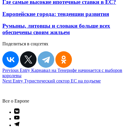
Где самые высокие ипотечные ставки в ЕС?
Европейские города: тенденции развития
Румыны, литовцы и словаки больше всех
обеспечены своим жильем
Поделиться в соцсетях
Навигация
Previous Entry
Карнавал на Тенерифе начинается с выборов
королевы
по
Next Entry
Туристический сектор ЕС на подъеме
записям
Все о Европе
Элемент
меню
Элемент
меню
Элемент
меню