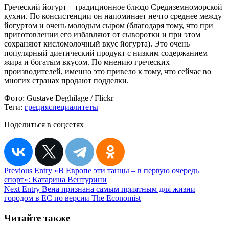
Греческий йогурт – традиционное блюдо Средиземноморской
кухни. По консистенции он напоминает нечто среднее между
йогуртом и очень молодым сыром (благодаря тому, что при
приготовлении его избавляют от сыворотки и при этом
сохраняют кисломолочный вкус йогурта). Это очень
популярный диетический продукт с низким содержанием
жира и богатым вкусом. По мнению греческих
производителей, именно это привело к тому, что сейчас во
многих странах продают подделки.
Фото:
Gustave Deghilage / Flickr
Теги:
греция
специалитеты
Поделиться в соцсетях
Навигация
Previous Entry
«В Европе эти танцы – в первую очередь
спорт»: Катарина Вентурини
по
Next Entry
Вена признана самым приятным для жизни
записям
городом в ЕС по версии The Economist
Читайте также