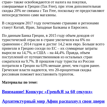
стран» также освобождаются от налога на покупки,
совершаемые в Греции (Tax Free), при этом дополнительная
скидка 20% не связана с Tax Free, поскольку ее предоставляют
непосредственно сами магазины.
В следующем 2017 году почетными странами и регионами
станут Китай, Иран, Западные Балканы и Евросоюз.
По данным Банка Греции, в 2015 году объем доходов от
туристической отрасли в стране увеличился на 6% по
сравнению с 2014 годом и достиг 14,2 млн евро. Больше всего
привезли в Грецию соседи по ЕС – их суммарные затраты
выросли на 14,7%, и США – на 44,4%. Правда, объем
поступлений от путешественников из остальных стран
сократился на 9,7%. В прошлом году туристы из России
потратили в Греции на 63% меньше денег, чем годом ранее.
Греческие власти надеются, что 20-процентная скидка
россиянам поможет восстановить турпоток.
Материалы по теме:
Внимание! Конкурс «Грец&Я за 60 секунд»
Архитектурный мир Афин распахнул свои двери