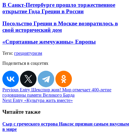
В Санкт-Петербурге прошло торжественное
открытие Года Греции в России
Посольство Греции в Москве возвратилось в
свой исторический дом
«Спрятанные жемчужины» Европы
Теги:
греция
туризм
Поделиться в соцсетях
Навигация
Previous Entry
Шекспир жив! Мир отмечает 400-летие
годовщины памяти Великого Барда
по
Next Entry
«Культура жить вместе»
записям
Читайте также
Сыр с греческого острова Наксос признан самым вкусным
в мире