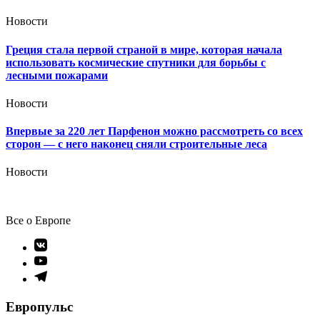
Новости
Греция стала первой страной в мире, которая начала
использовать космические спутники для борьбы с
лесными пожарами
Новости
Впервые за 220 лет Парфенон можно рассмотреть со всех
сторон — с него наконец сняли строительные леса
Новости
Все о Европе
Элемент
меню
Элемент
меню
Элемент
меню
Европульс