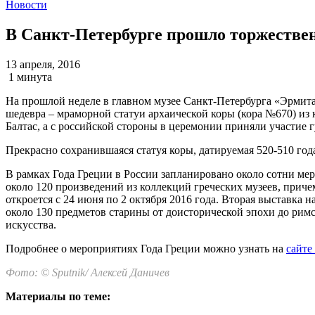
Новости
В Санкт-Петербурге прошло торжествен
13 апреля, 2016
1 минута
На прошлой неделе в главном музее Санкт-Петербурга «Эрмита
шедевра – мраморной статуи архаической коры (кора №670) из
Балтас, а с российской стороны в церемонии приняли участие
Прекрасно сохранившаяся статуя коры, датируемая 520-510 год
В рамках Года Греции в России запланировано около сотни ме
около 120 произведений из коллекций греческих музеев, прич
откроется с 24 июня по 2 октября 2016 года. Вторая выставка
около 130 предметов старины от доисторической эпохи до рим
искусства.
Подробнее о мероприятиях Года Греции можно узнать на
сайте
Фото: © Sputnik/ Алексей Даничев
Материалы по теме: