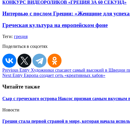
КОНКУРС ВИДЕОРОЛИКОВ «ГРЕЦИЯ ЗА 60 СЕКУНД»
Интервью с послом Греции: «Женщине для успеха
Греческая культура на европейском фоне
Теги:
греция
Поделиться в соцсетях
Навигация
Previous Entry
Художники спасают самый высокий в Швеции п
Next Entry
Европа создает сеть «креативных хабов»
по
записям
Читайте также
Сыр с греческого острова Наксос признан самым вкусным 
Новости
Греция стала первой страной в мире, которая начала испо