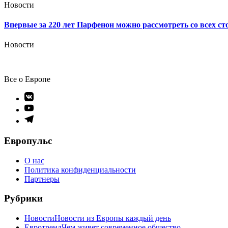
Новости
Впервые за 220 лет Парфенон можно рассмотреть со всех ст
Новости
Все о Европе
Элемент
меню
Элемент
меню
Элемент
меню
Европульс
О нас
Политика конфиденциальности
Партнеры
Рубрики
Новости
Новости из Европы каждый день
Евротренд
Чем живет современное общество