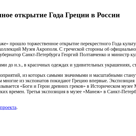
ное открытие Года Греции в России
же» прошло торжественное открытие перекрестного Года культу
 коллекций Музея Акрополя. С греческой стороны об официальн
 губернатор Санкт-Петербурга Георгий Полтавченко и министр 
ами до н.э., в красочных одеждах и удивительных украшениях, 
роприятий, из которых самыми значимыми и масштабными станут
ем многие из экспонатов покидают Грецию впервые. Экспозиция 
 называется «Боги и Герои древних греков» в Историческом музе
ских времен. Третья экспозиция в музее «Манеж» в Санкт-Петер
 проекта
.