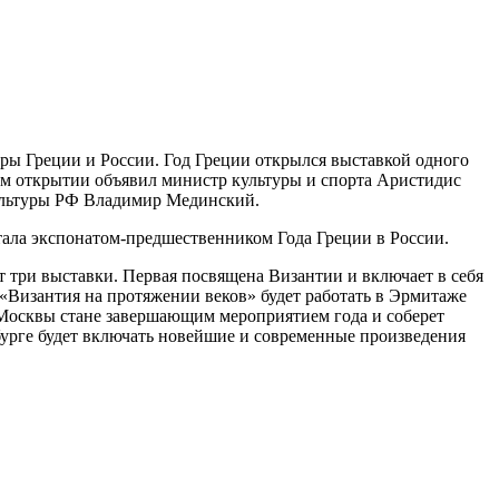
ры Греции и России. Год Греции открылся выставкой одного
ом открытии объявил министр культуры и спорта Аристидис
культуры РФ Владимир Мединский.
стала экспонатом-предшественником Года Греции в России.
 три выставки. Первая посвящена Византии и включает в себя
«Византия на протяжении веков» будет работать в Эрмитаже
е Москвы стане завершающим мероприятием года и соберет
бурге будет включать новейшие и современные произведения