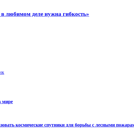
 в любимом деле нужна гибкость»
ик
в мире
льзовать космические спутники для борьбы с лесными пожара