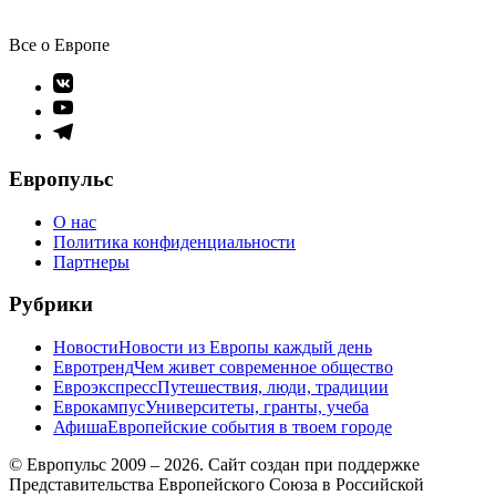
Все о Европе
Элемент
меню
Элемент
меню
Элемент
меню
Европульс
О нас
Политика конфиденциальности
Партнеры
Рубрики
Новости
Новости из Европы каждый день
Евротренд
Чем живет современное общество
Евроэкспресс
Путешествия, люди, традиции
Еврокампус
Университеты, гранты, учеба
Афиша
Европейские события в твоем городе
© Европульс 2009 – 2026. Сайт создан при поддержке
Представительства Европейского Союза в Российской