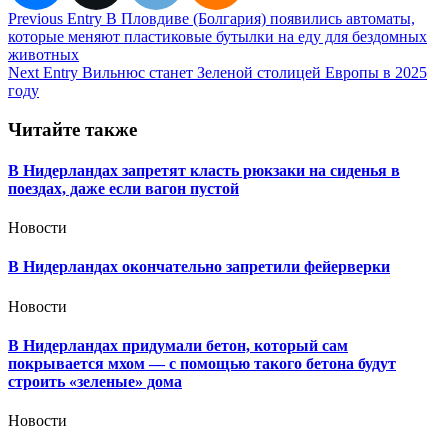
Навигация
Previous Entry
В Пловдиве (Болгария) появились автоматы,
которые меняют пластиковые бутылки на еду для бездомных
по
животных
записям
Next Entry
Вильнюс станет Зеленой столицей Европы в 2025
году
Читайте также
В Нидерландах запретят класть рюкзаки на сиденья в
поездах, даже если вагон пустой
Новости
В Нидерландах окончательно запретили фейерверки
Новости
В Нидерландах придумали бетон, который сам
покрывается мхом — с помощью такого бетона будут
строить «зеленые» дома
Новости